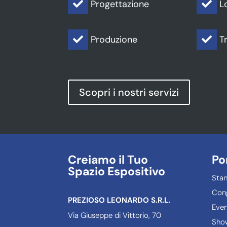
Progettazione
L


Produzione
T


Scopri i nostri servizi
Creiamo il Tuo
Po
Spazio Espositivo
Sta
Cong
PREZIOSO LEONARDO S.R.L.
Even
Via Giuseppe di Vittorio, 70
Sho