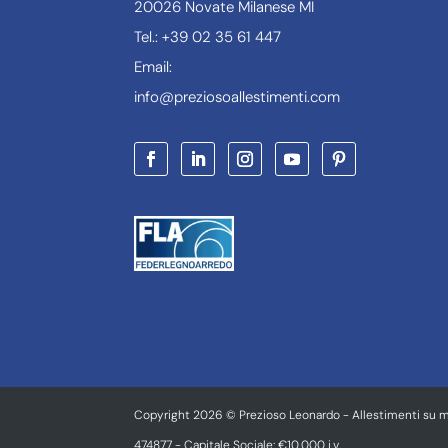
20026 Novate Milanese MI
Tel.: +39 02 35 61 447
Email:
info@preziosoallestimenti.com
Copyright 2026 © Prezioso Leonardo - Allestimenti su m
474877 - Capitale Sociale: €10.000 i.v.