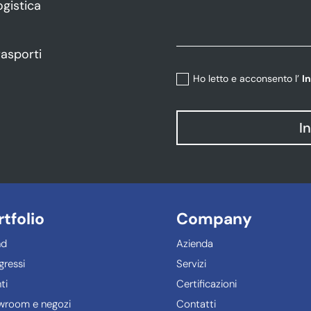
ogistica
rasporti
Ho letto e acconsento l’
I
I
rtfolio
Company
nd
Azienda
ressi
Servizi
ti
Certificazioni
wroom e negozi
Contatti