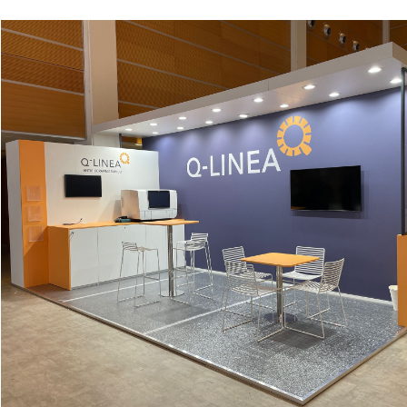
Q-LINEA | Amcli – Rimini