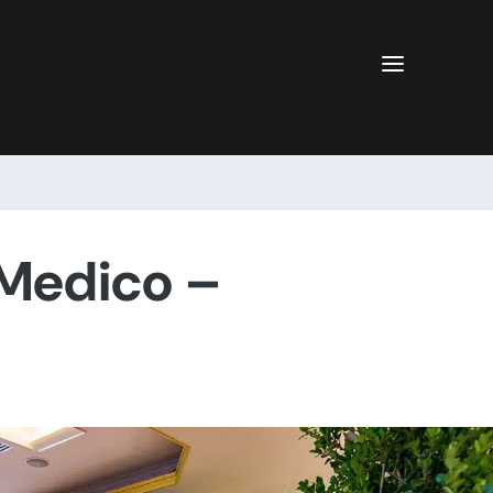
a
 Medico –