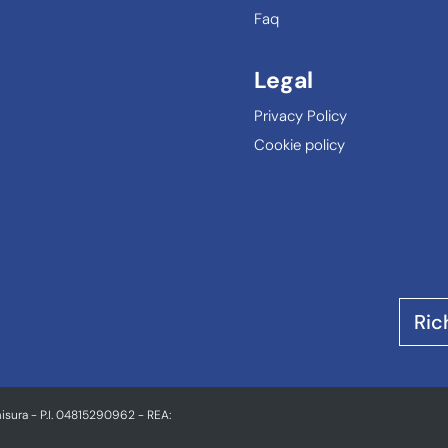
Faq
Legal
Privacy Policy
Cookie policy
Ric
isura - P.I. 04815290962 - REA: