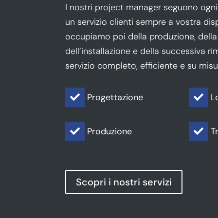
I nostri project manager seguono ogni 
un servizio clienti sempre a vostra dis
occupiamo poi della produzione, della l
dell’installazione e della successiva 
servizio completo, efficiente e su misu
Progettazione
L


Produzione
T


Scopri i nostri servizi