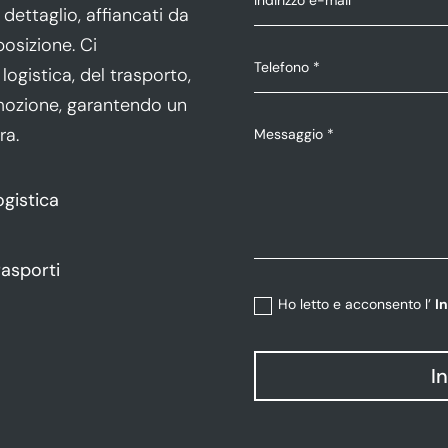
dettaglio, affiancati da
posizione. Ci
ogistica, del trasporto,
rimozione, garantendo un
ra.
ogistica
rasporti
Ho letto e acconsento l’
I
I