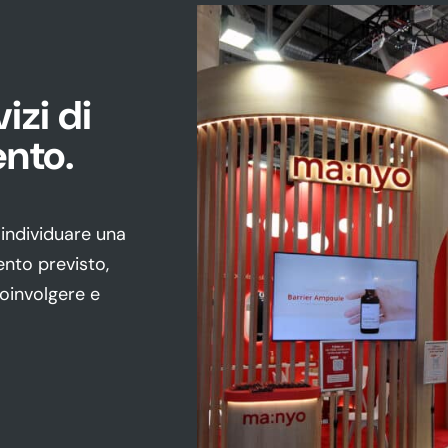
izi di
ento.
 individuare una
ento previsto,
 coinvolgere e