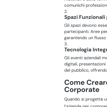
comunichi professiona
Spazi Funzionali 
Gli spazi devono esser
partecipanti. Aree p
garantendo un flusso d
Tecnologia Integ
Gli eventi aziendali m
digitali, presentazion
del pubblico, offrend
Come Creare 
Corporate
Quando si progetta un
l’azienda per compren