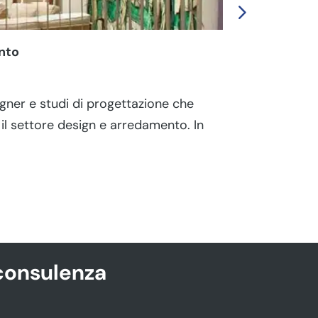
ento
Stand per Fie
admin
|
Lug 2
igner e studi di progettazione che
Gli stand per
il settore design e arredamento. In
riconoscibile
come Milano, l
consulenza