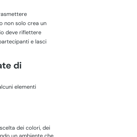
trasmettere
o non solo crea un
o deve riflettere
artecipanti e lasci
te di
alcuni elementi
scelta dei colori, dei
eando un ambiente che