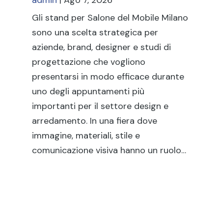
admin
|
Ago 7, 2026
Gli
st
Gli stand per Salone del Mobile Milano
ch
sono una scelta strategica per
pro
aziende, brand, designer e studi di
co
progettazione che vogliono
ma
presentarsi in modo efficace durante
set
uno degli appuntamenti più
di
importanti per il settore design e
sol
arredamento. In una fiera dove
pun
immagine, materiali, stile e
…
comunicazione visiva hanno un ruolo…