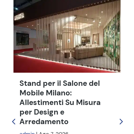
Stand per il Salone del
St
Mobile Milano:
S
Allestimenti Su Misura
Tr
per Design e
In
Arredamento
ad