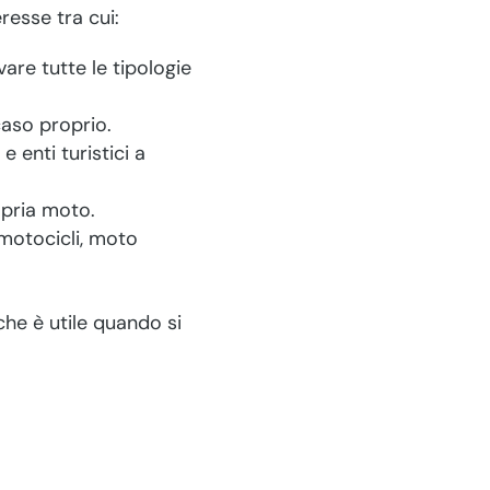
resse tra cui:
are tutte le tipologie
caso proprio.
e enti turistici a
opria moto.
, motocicli, moto
che è utile quando si