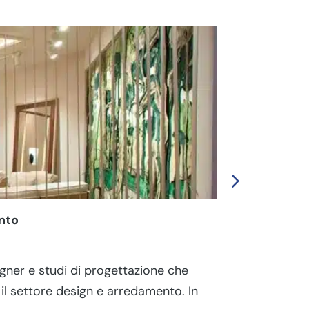
ento
Stand per Fie
admin
|
Lug 2
igner e studi di progettazione che
Gli stand per
il settore design e arredamento. In
riconoscibile