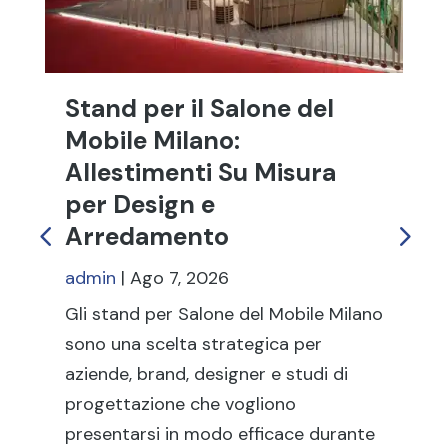
Stand per il Salone del
St
Mobile Milano:
S
Allestimenti Su Misura
Tr
per Design e
In
Arredamento
ad
admin
|
Ago 7, 2026
Gli
st
Gli stand per Salone del Mobile Milano
ch
sono una scelta strategica per
pro
aziende, brand, designer e studi di
co
progettazione che vogliono
ma
presentarsi in modo efficace durante