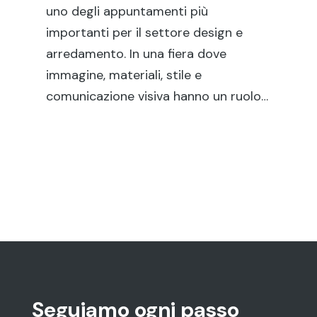
set
uno degli appuntamenti più
di
importanti per il settore design e
sol
arredamento. In una fiera dove
pun
immagine, materiali, stile e
…
comunicazione visiva hanno un ruolo…
Seguiamo ogni passo