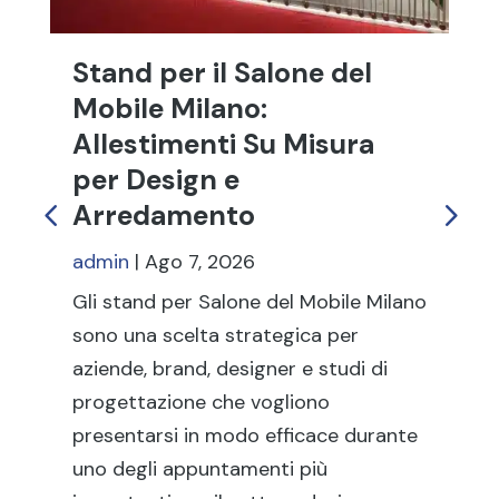
Stand per il Salone del
St
Mobile Milano:
S
Allestimenti Su Misura
Tr
per Design e
In
Arredamento
ad
admin
|
Ago 7, 2026
Gli
st
Gli stand per Salone del Mobile Milano
ch
sono una scelta strategica per
pro
aziende, brand, designer e studi di
co
progettazione che vogliono
ma
presentarsi in modo efficace durante
set
uno degli appuntamenti più