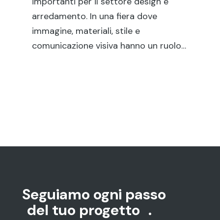
di
importanti per il settore design e
sol
arredamento. In una fiera dove
pun
immagine, materiali, stile e
…
comunicazione visiva hanno un ruolo…
Seguiamo ogni passo
del tuo progetto
.