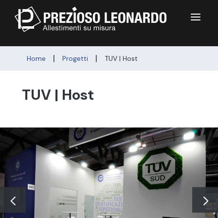
a
|
|
Home
Progetti
TUV | Host
TUV | Host